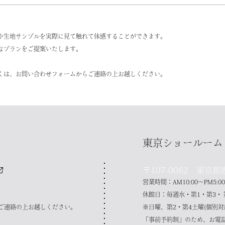
や生地サンプルを実際に見て触れて体感することができます。
なプランをご提案いたします。
くは、お問い合わせフォームからご連絡の上お越しください。
東京ショールーム
〒107-0062 東京都
営業時間：AM10:00～PM5:00
休館日：毎週水・第1・第3・ 
ご連絡の上お越しください。
※日曜、第2・第4土曜(個別
「事前予約制」のため、お電