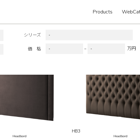
Products
WebCat
シリーズ
HB
万円
価 格
HB3
Headbord
Headbord