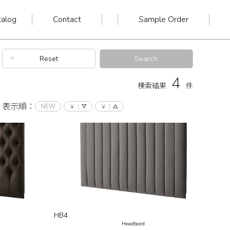
alog
Contact
Sample Order
Search
Reset
HB
HB
4
検索結果
件
表示順：
NEW
￥：
￥：
HB4
Headbord