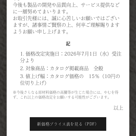
今後も製品の開発や品質向上、サービス提供など
に一層努めてまいります。
お取引先様には、誠に心苦しいお願いではござい
ますが、諸事情ご賢察の上、何卒ご理解賜ります
ようお願い申し上げます。
記
1. 価格改定実施日：2026年7月1日（水）受注
分より
2. 対象商品：カタログ掲載商品 全般
3. 値上げ幅：カタログ価格の 15％（10円の
位切り上げ）
※今後さらなる原材料価格の高騰等が生じた場合には、やむを得
ず、これ以上の価格改定をお願いする可能性がございます。
以上
新価格プライス表を見る（PDF）