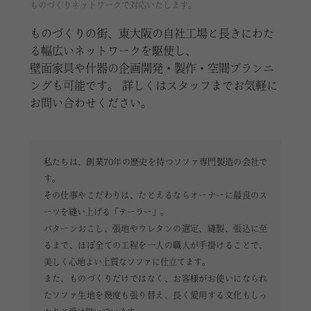
ものづくりネットワークで対応いたします。
ものづくりの街、東大阪の自社工場と長きにわた
る幅広いネットワークを駆使し、
壁面家具や什器の企画開発・製作・空間プランニ
ングも可能です。 詳しくはスタッフまでお気軽に
お問い合わせください。
私たちは、創業70年の歴史を持つソファ専門製造の会社で
す。
その仕事やこだわりは、たとえるならオーナーに最良のス
ーツを縫い上げる「テーラー」。
パターンおこし、張地やウレタンの選定、縫製、張込に至
るまで、ほぼ全ての工程を一人の職人が手掛けることで、
美しく心地よい上質なソファに仕立てます。
また、ものづくりだけではなく、お客様がお使いになられ
たソファ生地を幾度も張り替え、長く愛用する文化もしっ