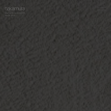
sofa
Couch/Onearm