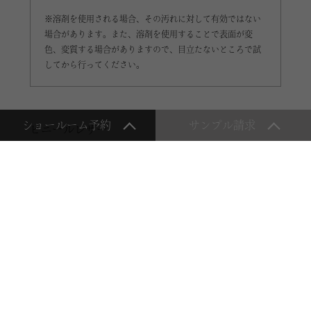
※溶剤を使用される場合、その汚れに対して有効ではない
場合があります。また、溶剤を使用することで表面が変
色、変質する場合がありますので、目立たないところで試
してから行ってください。
ショールーム予約
サンプル請求
ビニールレザー
中性洗剤をぬるま湯で薄め、布に浸しよく拭き取
り、その後水拭きを行ってください。ボールペン
などの場合、揮発油（ベンジン）や、アルコール
溶剤を布に浸し、汚れを写し取っていただき、し
っかり水拭きを行ってください。
本革
革張りの椅子の手軽で効果的なお手入れは、きれ