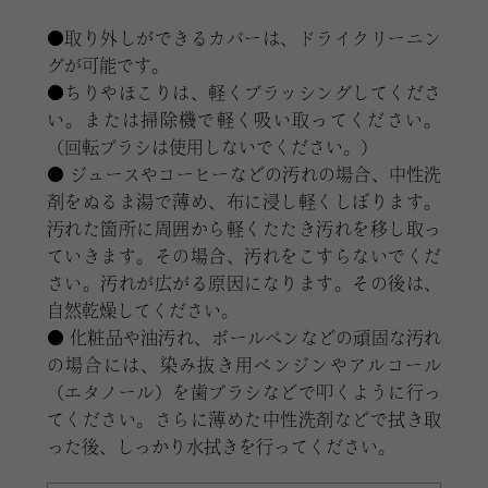
取り外しができるカバーは、ドライクリーニン
グが可能です。
ちりやほこりは、軽くブラッシングしてくださ
い。または掃除機で軽く吸い取ってください。
（回転ブラシは使用しないでください。）
ジュースやコーヒーなどの汚れの場合、中性洗
剤をぬるま湯で薄め、布に浸し軽くしぼります。
汚れた箇所に周囲から軽くたたき汚れを移し取っ
ていきます。その場合、汚れをこすらないでくだ
さい。汚れが広がる原因になります。その後は、
自然乾燥してください。
化粧品や油汚れ、ボールペンなどの頑固な汚れ
の場合には、染み抜き用ベンジンやアルコール
（エタノール）を歯ブラシなどで叩くように行っ
てください。さらに薄めた中性洗剤などで拭き取
った後、しっかり水拭きを行ってください。