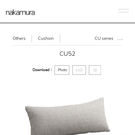
Others
Cushion
CU series
CU52
Download：
Photo
CAD
3D