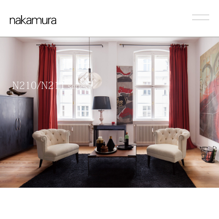
N210/N211
series