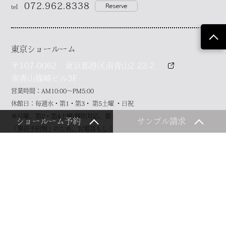
072.962.8338
Reserve
tel
東京ショールーム
〒107-0062 東京都港区南青山2-22-2
南青山篠崎ビル3F
営業時間：AM10:00～PM5:00
休館日：毎週水・第1・第3・ 第5土曜 ・日祝
※日曜、第2・第4土曜(個別対応、要お問い合わせ)
ショールーム予約
サンプル請求
「事前予約制」のため、お電話もしくは、お問い合わせフォームからご連
絡の上お越しください。
03.6625.0162
Reserve
tel
Contact us
商品に関する各種お問い合わせはこちら