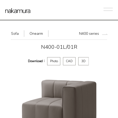
Sofa
Onearm
N400 series
N400-01L/01R
Download：
Photo
CAD
3D