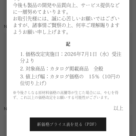
今後も製品の開発や品質向上、サービス提供など
に一層努めてまいります。
お取引先様には、誠に心苦しいお願いではござい
ますが、諸事情ご賢察の上、何卒ご理解賜ります
N211
N311
ようお願い申し上げます。
記
1. 価格改定実施日：2026年7月1日（水）受注
分より
2. 対象商品：カタログ掲載商品 全般
3. 値上げ幅：カタログ価格の 15％（10円の
位切り上げ）
※今後さらなる原材料価格の高騰等が生じた場合には、やむを得
ず、これ以上の価格改定をお願いする可能性がございます。
以上
N312
N733-01
新価格プライス表を見る（PDF）