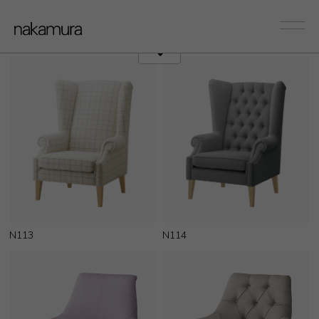
sofa
Couch/Onearm
N113
N114