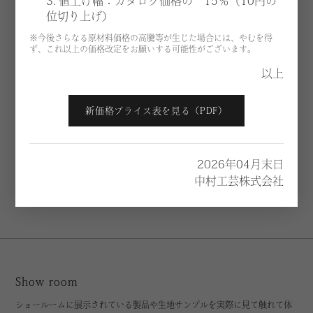
3. 値上げ幅：カタログ価格の 15％（10円の
位切り上げ）
※今後さらなる原材料価格の高騰等が生じた場合には、やむを得
ず、これ以上の価格改定をお願いする可能性がございます。
以上
新価格プライス表を見る（PDF）
2026年04月末日
中村工芸株式会社
ご予約はこちらから
Show room
ショールームに展示されている製品や生地サンプルを実際に見て触れて体