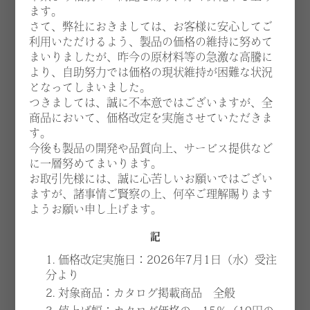
ます。
さて、弊社におきましては、お客様に安心してご
03.6625.0162
tel
利用いただけるよう、製品の価格の維持に努めて
まいりましたが、昨今の原材料等の急激な高騰に
より、自助努力では価格の現状維持が困難な状況
OPEN
CLOSE
となってしまいました。
つきましては、誠に不本意ではございますが、全
平日・第2・第4土曜日
休館日：第1・第3・第5土曜・
商品において、価格改定を実施させていただきま
営業時間：AM10:00〜PM6:00
日祝
す。
今後も製品の開発や品質向上、サービス提供など
に一層努めてまいります。
「事前予約制」のため、お電話もしくは、お問い合わせフォームから
お取引先様には、誠に心苦しいお願いではござい
ご連絡の上お越しく ださい。
ますが、諸事情ご賢察の上、何卒ご理解賜ります
ようお願い申し上げます。
記
1. 価格改定実施日：2026年7月1日（水）受注
分より
2. 対象商品：カタログ掲載商品 全般