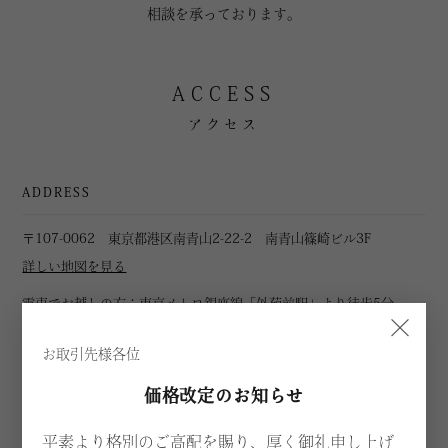
相談を承っております。
ACCESS
アクセス
ADDRESS
〒107-0062 東京都港区南青山2-22-2 南青山篠崎ビル3F
詳しい地図を見る
電車でお越しの方：東京メトロ銀座線「外苑前駅」より徒歩5分
×
半蔵門線・都営大江戸線「青山一丁目駅」より徒歩約10分
お取引先様各位
※専用駐車場はございませんので、お近くのパーキングをご利用くだ
さい。
価格改定のお知らせ
平素より格別のご高配を賜り、厚く御礼申し上げ
TEL