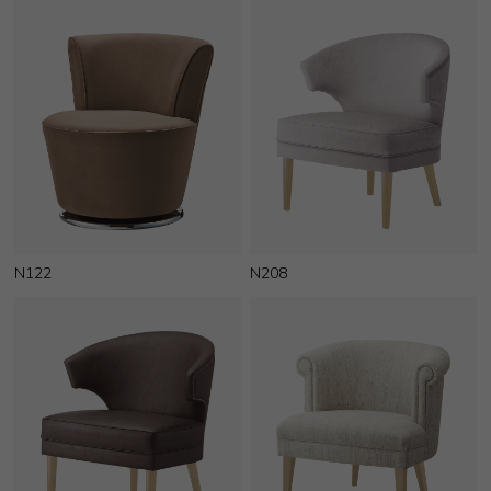
N122
N208