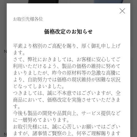
×
お取引先様各位
価格改定のお知らせ
平素より格別のご高配を賜り、厚く御礼申し上げ
N312
N733-01
ます。
さて、弊社におきましては、お客様に安心してご
利用いただけるよう、製品の価格の維持に努めて
まいりましたが、昨今の原材料等の急激な高騰に
より、自助努力では価格の現状維持が困難な状況
となってしまいました。
つきましては、誠に不本意ではございますが、全
商品において、価格改定を実施させていただきま
す。
今後も製品の開発や品質向上、サービス提供など
に一層努めてまいります。
お取引先様には、誠に心苦しいお願いではござい
ますが、諸事情ご賢察の上、何卒ご理解賜ります
N734-01
N735-01