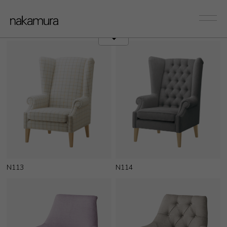
sofa
Couch/Onearm
N113
N114