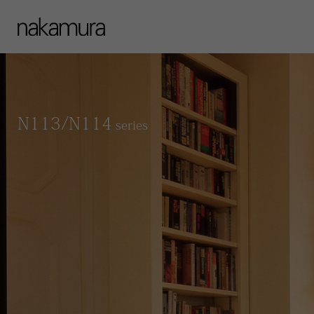
N113/N114
series