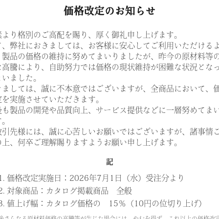
価格改定のお知らせ
素より格別のご高配を賜り、厚く御礼申し上げます。
て、弊社におきましては、お客様に安心してご利用いただける
、製品の価格の維持に努めてまいりましたが、昨今の原材料等
な高騰により、自助努力では価格の現状維持が困難な状況とな
まいました。
きましては、誠に不本意ではございますが、全商品において、
定を実施させていただきます。
後も製品の開発や品質向上、サービス提供などに一層努めてま
す。
取引先様には、誠に心苦しいお願いではございますが、諸事情
の上、何卒ご理解賜りますようお願い申し上げます。
記
1. 価格改定実施日：2026年7月1日（水）受注分より
2. 対象商品：カタログ掲載商品 全般
3. 値上げ幅：カタログ価格の 15％（10円の位切り上げ）
後さらなる原材料価格の高騰等が生じた場合には、やむを得ず、これ以上の価格改