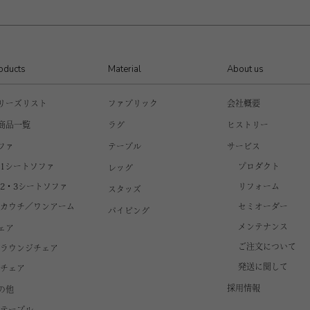
oducts
Material
About us
リーズリスト
ファブリック
会社概要
商品一覧
ラグ
ヒストリー
ファ
テーブル
サービス
1シートソファ
プロダクト
レッグ
2・3シートソファ
リフォーム
スタッズ
カウチ／ワンアーム
セミオーダー
パイピング
メンテナンス
ェア
ご注文について
ラウンジチェア
発送に関して
チェア
採用情報
の他
テーブル