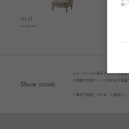
願い
N113
N114
Lounge chair
Lounge chair
ショールームに展示されている製品
お客様の空間テーマに合わせて最適
Show room
「事前予約制」のため、お電話もし