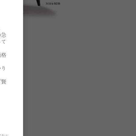
よ
の急
って
価格
いり
ご賢
定をお