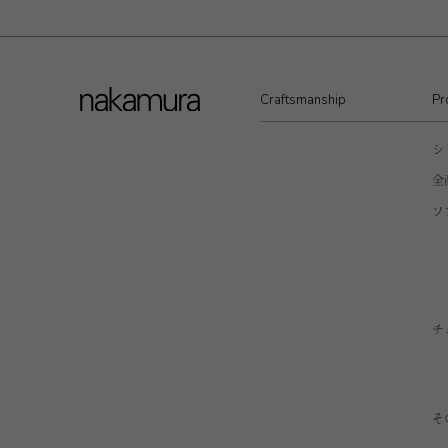
Craftsmanship
Pr
シ
全
ソ
チ
そ