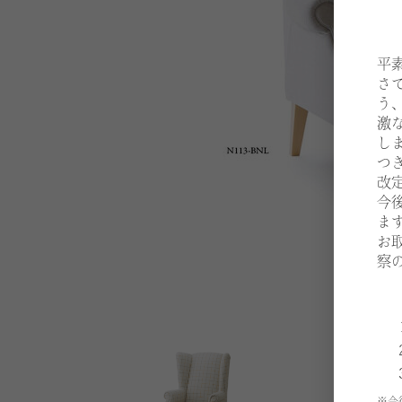
平
さ
う
激
し
つ
改
今
ま
お
察
※今