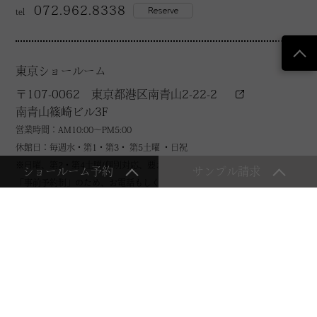
072.962.8338
Reserve
tel
東京ショールーム
〒107-0062 東京都港区南青山2-22-2
南青山篠崎ビル3F
営業時間：AM10:00～PM5:00
休館日：毎週水・第1・第3・ 第5土曜 ・日祝
※日曜、第2・第4土曜(個別対応、要お問い合わせ)
ショールーム予約
サンプル請求
「事前予約制」のため、お電話もしくは、お問い合わせフォームからご連
絡の上お越しください。
03.6625.0162
Reserve
tel
Contact us
商品に関する各種お問い合わせはこちら