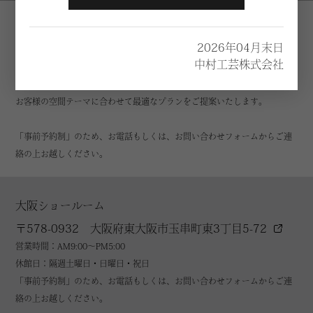
Show room
2026年04月末日
中村工芸株式会社
ショールームに展示されている製品や生地サンプルを実際に見て触れて体
感することができます。
お客様の空間テーマに合わせて最適なプランをご提案いたします。
「事前予約制」のため、お電話もしくは、お問い合わせフォームからご連
絡の上お越しください。
大阪ショールーム
〒578-0932 大阪府東大阪市玉串町東3丁目5-72
営業時間：AM9:00～PM5:00
休館日：隔週土曜日・日曜日・祝日
「事前予約制」のため、お電話もしくは、お問い合わせフォームからご連
絡の上お越しください。