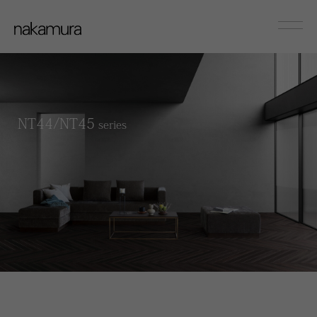
sofa
Couch/Onearm
NT44/NT45
series