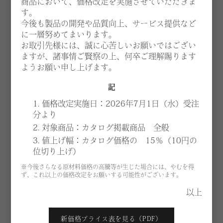
商品において、価格改定を実施させていただきま
す。
今後も製品の開発や品質向上、サービス提供など
に一層努めてまいります。
お取引先様には、誠に心苦しいお願いではござい
ますが、諸事情ご賢察の上、何卒ご理解賜ります
ようお願い申し上げます。
記
1. 価格改定実施日：2026年7月1日（水）受注
分より
2. 対象商品：カタログ掲載商品 全般
3. 値上げ幅：カタログ価格の 15％（10円の
位切り上げ）
※今後さらなる原材料価格の高騰等が生じた場合には、やむを得
ず、これ以上の価格改定をお願いする可能性がございます。
NT44
NT45
以上
Center table
Side table
新価格プライス表を見る（PDF）