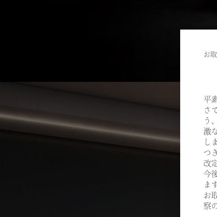
お取
平
さ
う
激
し
つ
改
今
ま
お
察