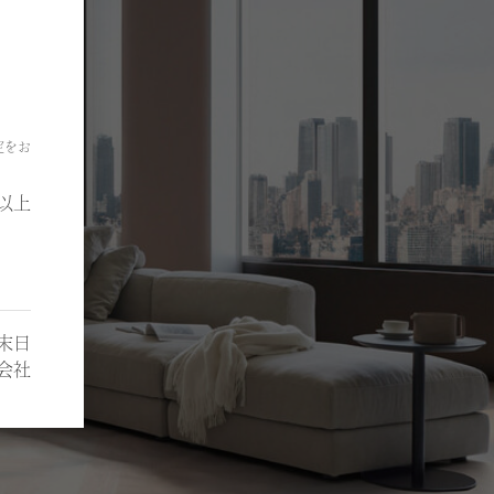
定をお
以上
月末日
会社