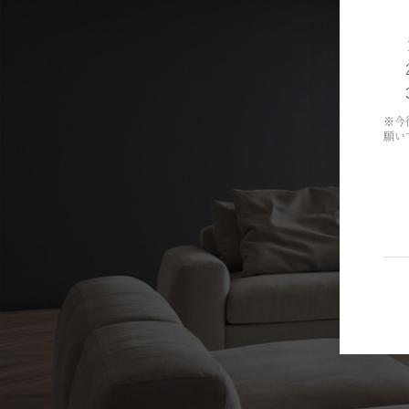
※今
願い