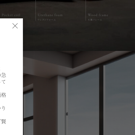
×
よ
の急
って
価格
いり
ご賢