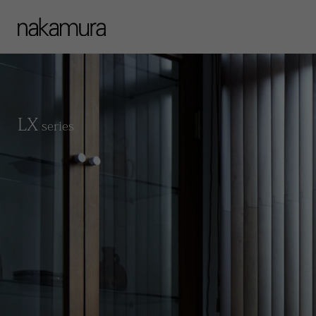
LX
series