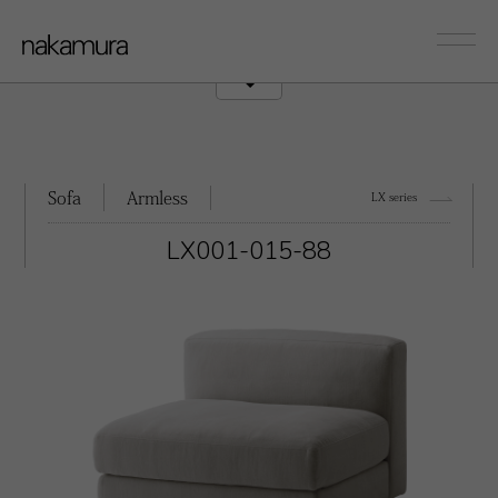
sofa
Couch/Onearm
Sofa
Armless
LX series
LX001-015-88