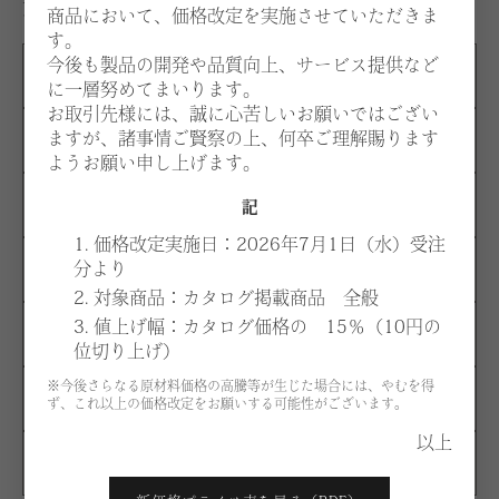
商品において、価格改定を実施させていただきま
す。
す。
今後も製品の開発や品質向上、サービス提供など
A
¥279,500
に一層努めてまいります。
お取引先様には、誠に心苦しいお願いではござい
ますが、諸事情ご賢察の上、何卒ご理解賜ります
B
¥304,800
ようお願い申し上げます。
C
¥328,900
記
1. 価格改定実施日：2026年7月1日（水）受注
分より
D
¥354,200
2. 対象商品：カタログ掲載商品 全般
3. 値上げ幅：カタログ価格の 15％（10円の
E
¥379,500
位切り上げ）
※今後さらなる原材料価格の高騰等が生じた場合には、やむを得
F
¥493,400
ず、これ以上の価格改定をお願いする可能性がございます。
以上
G
¥532,500