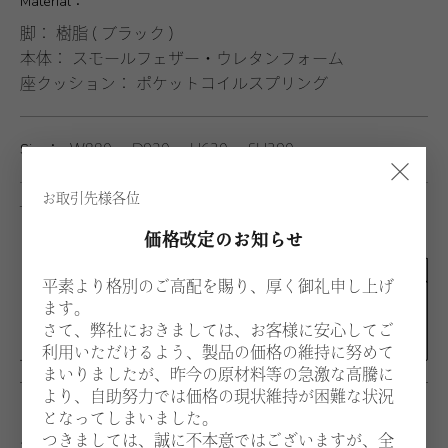
Material：
脚： 樹脂 ( ブラック )
本体： スモールフェザー・ウレタンフォーム
座クッション： ポケットコイルスプリング
Size：
W880 D920 H630 SH390
×
お取引先様各位
Technical Drawings：
価格改定のお知らせ
平素より格別のご高配を賜り、厚く御礼申し上げ
ます。
さて、弊社におきましては、お客様に安心してご
利用いただけるよう、製品の価格の維持に努めて
まいりましたが、昨今の原材料等の急激な高騰に
より、自助努力では価格の現状維持が困難な状況
となってしまいました。
つきましては、誠に不本意ではございますが、全
生地：価格はお選びいただく張地、仕様により異なりま