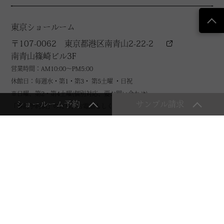
東京ショールーム
〒107-0062 東京都港区南青山2-22-2
南青山篠崎ビル3F
営業時間：AM10:00～PM5:00
休館日：毎週水・第1・第3・ 第5土曜 ・日祝
※日曜、第2・第4土曜(個別対応、要お問い合わせ)
ショールーム予約
サンプル請求
「事前予約制」のため、お電話もしくは、お問い合わせフォームからご連
絡の上お越しください。
03.6625.0162
Reserve
tel
Contact us
商品に関する各種お問い合わせはこちら
WEBからのお問い合わせ