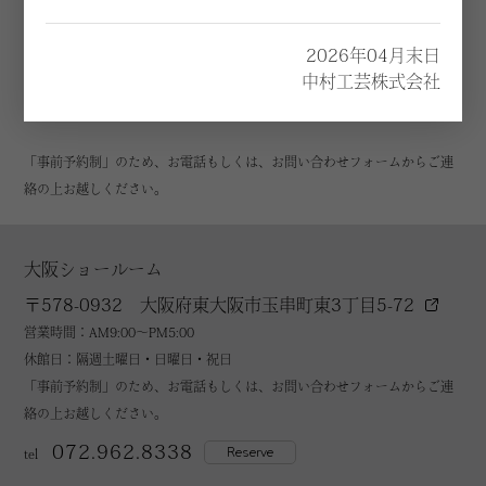
Show room
ショールームに展示されている製品や生地サンプルを実際に見て触れて体
2026年04月末日
中村工芸株式会社
感することができます。
お客様の空間テーマに合わせて最適なプランをご提案いたします。
「事前予約制」のため、お電話もしくは、お問い合わせフォームからご連
絡の上お越しください。
大阪ショールーム
〒578-0932 大阪府東大阪市玉串町東3丁目5-72
営業時間：AM9:00～PM5:00
休館日：隔週土曜日・日曜日・祝日
「事前予約制」のため、お電話もしくは、お問い合わせフォームからご連
絡の上お越しください。
072.962.8338
Reserve
tel