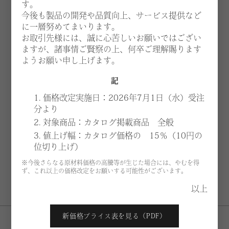
す。
今後も製品の開発や品質向上、サービス提供など
に一層努めてまいります。
お取引先様には、誠に心苦しいお願いではござい
ますが、諸事情ご賢察の上、何卒ご理解賜ります
ようお願い申し上げます。
記
1. 価格改定実施日：2026年7月1日（水）受注
分より
2. 対象商品：カタログ掲載商品 全般
3. 値上げ幅：カタログ価格の 15％（10円の
位切り上げ）
※今後さらなる原材料価格の高騰等が生じた場合には、やむを得
N118
ず、これ以上の価格改定をお願いする可能性がございます。
Lounge chair
以上
新価格プライス表を見る（PDF）