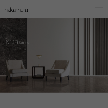
sofa
Couch/Onearm
N118
series