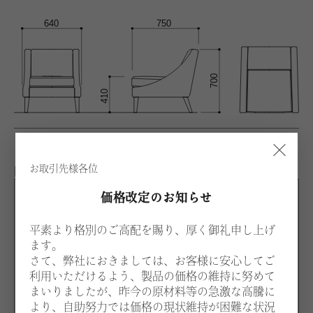
×
お取引先様各位
脚カラー：アッシュ
価格改定のお知らせ
ANL
ナチュラル
平素より格別のご高配を賜り、厚く御礼申し上げ
ます。
ADB
さて、弊社におきましては、お客様に安心してご
ダークブラウン
利用いただけるよう、製品の価格の維持に努めて
AWA
まいりましたが、昨今の原材料等の急激な高騰に
ウォルナット
より、自助努力では価格の現状維持が困難な状況