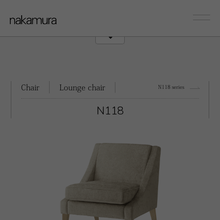
sofa
Couch/Onearm
Chair
Lounge chair
N118 series
N118