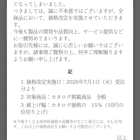
となってしまいました。
つきましては、誠に不本意ではございますが、全
商品において、価格改定を実施させていただきま
す。
生地：価格はお選びいただく張地、仕様により異なりま
今後も製品の開発や品質向上、サービス提供など
す。
に一層努めてまいります。
お取引先様には、誠に心苦しいお願いではござい
A
¥167,900
ますが、諸事情ご賢察の上、何卒ご理解賜ります
ようお願い申し上げます。
B
¥185,200
記
1. 価格改定実施日：2026年7月1日（水）受注
C
¥203,600
分より
2. 対象商品：カタログ掲載商品 全般
D
¥220,800
3. 値上げ幅：カタログ価格の 15％（10円の
位切り上げ）
E
¥238,100
※今後さらなる原材料価格の高騰等が生じた場合には、やむを得
ず、これ以上の価格改定をお願いする可能性がございます。
以上
F
¥328,900