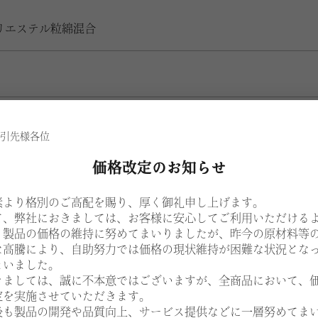
リエステル粒綿混合
引先様各位
より異なります。
価格改定のお知らせ
¥29,900
E
素より格別のご高配を賜り、厚く御礼申し上げます。
て、弊社におきましては、お客様に安心してご利用いただける
¥33,400
、製品の価格の維持に努めてまいりましたが、昨今の原材料等
F
な高騰により、自助努力では価格の現状維持が困難な状況とな
まいました。
¥36,800
G
きましては、誠に不本意ではございますが、全商品において、
定を実施させていただきます。
後も製品の開発や品質向上、サービス提供などに一層努めてま