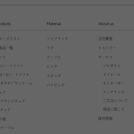
oducts
Material
About us
リーズリスト
ファブリック
会社概要
商品一覧
ラグ
ヒストリー
ファ
テーブル
サービス
1シートソファ
プロダクト
レッグ
2・3シートソファ
リフォーム
スタッズ
カウチ／ワンアーム
セミオーダー
パイピング
メンテナンス
ェア
ご注文について
ラウンジチェア
発送に関して
チェア
採用情報
の他
テーブル