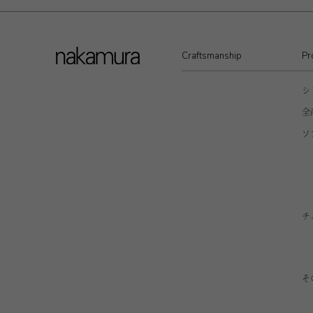
Craftsmanship
Pr
シ
全
ソ
チ
そ