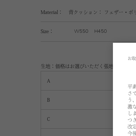
Material：
背クッション： フェザー・ポ
W550
H450
Size：
お取
生地：価格はお選びいただく張地、仕様に
A
平
さ
う
B
激
し
C
つ
改
今