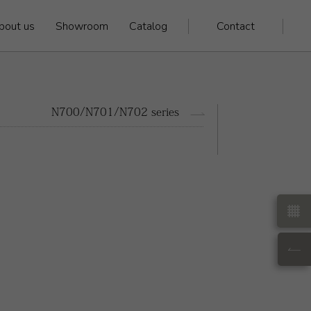
bout us
Showroom
Catalog
Contact
N700/N701/N702 series