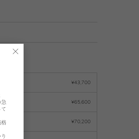
×
¥43,700
よ
¥65,600
の急
って
¥70,200
価格
いり