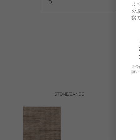
D
ま
お
察
※今
願い
STONE/SANDS