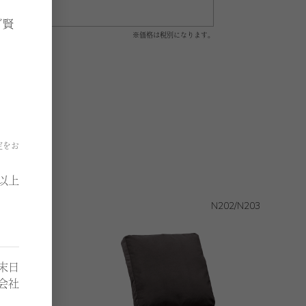
ご賢
※価格は税別になります。
定をお
以上
0/N201
N202/N203
月末日
会社