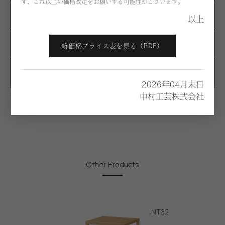
ず、これ以上の価格改定をお願いする可能性がございます。
E
-
以上
F
-
新価格プライス表を見る（PDF）
G
-
2026年04月末日
中村工芸株式会社
※価格は税別になります。
Other Products
NT32