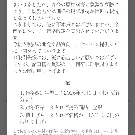
まいりましたが、昨今の原材料等の急激な高騰に
シルバー
より、自助努力では価格の現状維持が困難な状況
B
となってしまいました。
ブラック
つきましては、誠に不本意ではございますが、全
商品において、価格改定を実施させていただきま
す。
今後も製品の開発や品質向上、サービス提供など
に一層努めてまいります。
生地：価格はお選びいただく張地、仕様により異なりま
お取引先様には、誠に心苦しいお願いではござい
す。
ますが、諸事情ご賢察の上、何卒ご理解賜ります
ようお願い申し上げます。
A
¥172,500
記
B
-
1. 価格改定実施日：2026年7月1日（水）受注
分より
2. 対象商品：カタログ掲載商品 全般
C
-
3. 値上げ幅：カタログ価格の 15％（10円の
位切り上げ）
D
-
※今後さらなる原材料価格の高騰等が生じた場合には、やむを得