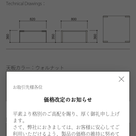
Technical Drawings：
天板カラー：ウォルナット
×
WWA
お取引先様各位
ウォルナット
価格改定のお知らせ
平素より格別のご高配を賜り、厚く御礼申し上げ
脚カラー：スチール
ます。
さて、弊社におきましては、お客様に安心してご
利用いただけるよう、製品の価格の維持に努めて
S