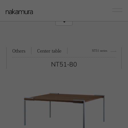
sofa
Couch/Onearm
Others
Center table
NT51 series
NT51-80