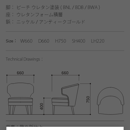
脚： ビーチ ウレタン塗装 ( BNL / BDB / BWA )
座： ウレタンフォーム積層
鋲： ニッケル / アンティークゴールド
Size：
W660 D660 H750 SH400 LH220
Technical Drawings：
背裏：飾り鋲仕上