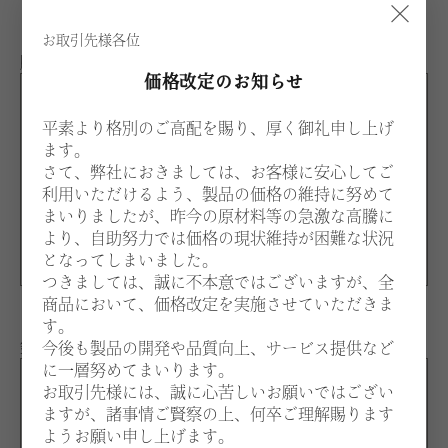
×
お取引先様各位
脚カラー：ビーチ
価格改定のお知らせ
BNL
平素より格別のご高配を賜り、厚く御礼申し上げ
ナチュラル
ます。
BDB
さて、弊社におきましては、お客様に安心してご
ダークブラウン
利用いただけるよう、製品の価格の維持に努めて
まいりましたが、昨今の原材料等の急激な高騰に
BWA
より、自助努力では価格の現状維持が困難な状況
ウォルナット
となってしまいました。
つきましては、誠に不本意ではございますが、全
商品において、価格改定を実施させていただきま
す。
鋲カラー：下記よりお選びください。
今後も製品の開発や品質向上、サービス提供など
に一層努めてまいります。
お取引先様には、誠に心苦しいお願いではござい
S
ますが、諸事情ご賢察の上、何卒ご理解賜ります
ニッケル
ようお願い申し上げます。