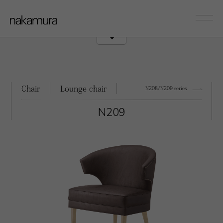
sofa
Couch/Onearm
Chair
Lounge chair
N208/N209 series
N209