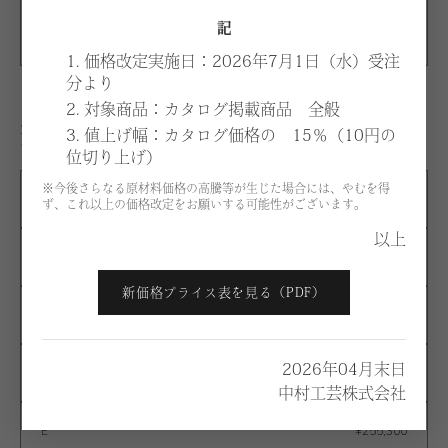
G
アンティークゴールド
記
1. 価格改定実施日：2026年7月1日（水）受注
分より
2. 対象商品：カタログ掲載商品 全般
生地：価格はお選びいただく張地、仕様により異なりま
3. 値上げ幅：カタログ価格の 15％（10円の
す。
位切り上げ）
※今後さらなる原材料価格の高騰等が生じた場合には、やむを得
A
¥187,500
ず、これ以上の価格改定をお願いする可能性がございます。
以上
B
¥204,700
新価格プライス表を見る（PDF）
C
¥222,000
2026年04月末日
D
¥239,200
中村工芸株式会社
E
¥255,300