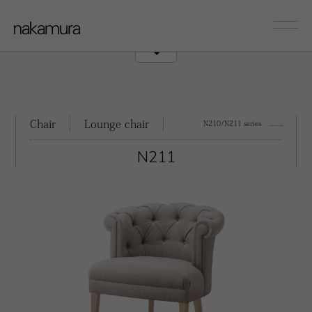
sofa
Couch/Onearm
Chair
Lounge chair
N210/N211 series
N211