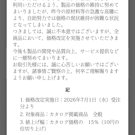
ナチュラル
利用いただけるよう、製品の価格の維持に努めて
まいりましたが、昨今の原材料等の急激な高騰に
BDB
より、自助努力では価格の現状維持が困難な状況
ダークブラウン
となってしまいました。
BWA
つきましては、誠に不本意ではございますが、全
ウォルナット
商品において、価格改定を実施させていただきま
す。
今後も製品の開発や品質向上、サービス提供など
に一層努めてまいります。
お取引先様には、誠に心苦しいお願いではござい
生地：価格はお選びいただく張地、仕様により異なりま
ますが、諸事情ご賢察の上、何卒ご理解賜ります
す。
ようお願い申し上げます。
A
¥223,100
記
1. 価格改定実施日：2026年7月1日（水）受注
B
¥243,800
分より
2. 対象商品：カタログ掲載商品 全般
3. 値上げ幅：カタログ価格の 15％（10円の
C
¥264,500
位切り上げ）