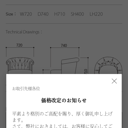
Size：
W720 D740 H710 SH400 LH220
Technical Drawings：
×
お取引先様各位
価格改定のお知らせ
脚カラー：ビーチ
平素より格別のご高配を賜り、厚く御礼申し上げ
ます。
BNL
さて、弊社におきましては、お客様に安心してご