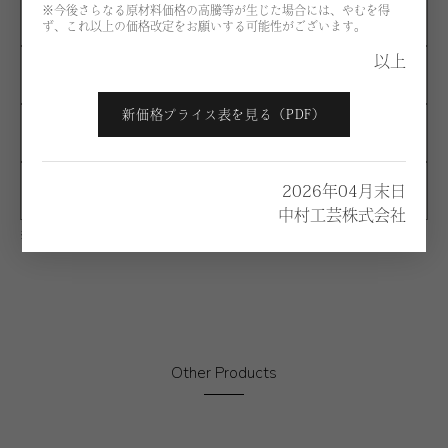
※今後さらなる原材料価格の高騰等が生じた場合には、やむを得
D
¥285,200
ず、これ以上の価格改定をお願いする可能性がございます。
以上
E
¥305,900
新価格プライス表を見る（PDF）
F
¥431,300
2026年04月末日
G
¥455,400
中村工芸株式会社
※価格は税別になります。
Other Products