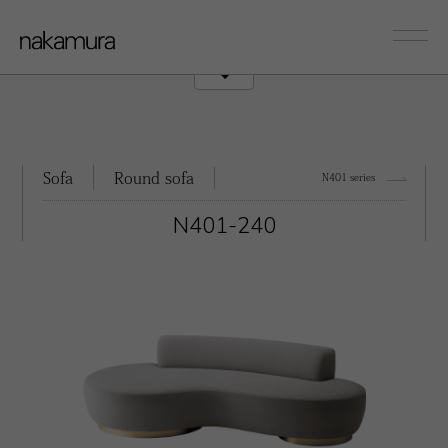
sofa
Couch/Onearm
Sofa
Round sofa
N401 series
N401-240