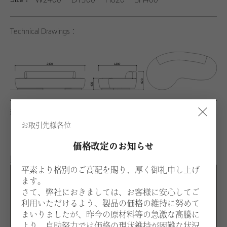
Technical Drawings：
×
納期約1ヵ月
アジャスター付
お取引先様各位
価格改定のお知らせ
脚カラー：スチール
平素より格別のご高配を賜り、厚く御礼申し上げ
ます。
G
さて、弊社におきましては、お客様に安心してご
ゴールド
利用いただけるよう、製品の価格の維持に努めて
S
まいりましたが、昨今の原材料等の急激な高騰に
シルバー
より、自助努力では価格の現状維持が困難な状況