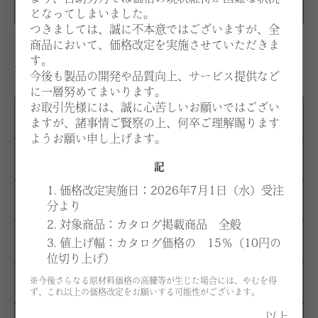
となってしまいました。
つきましては、誠に不本意ではございますが、全
商品において、価格改定を実施させていただきま
す。
生地：価格はお選びいただく張地、仕様により異なりま
今後も製品の開発や品質向上、サービス提供など
す。
に一層努めてまいります。
お取引先様には、誠に心苦しいお願いではござい
A
¥1,139,700
ますが、諸事情ご賢察の上、何卒ご理解賜ります
ようお願い申し上げます。
B
¥1,182,200
記
1. 価格改定実施日：2026年7月1日（水）受注
C
¥1,224,800
分より
2. 対象商品：カタログ掲載商品 全般
D
¥1,266,200
3. 値上げ幅：カタログ価格の 15％（10円の
位切り上げ）
※今後さらなる原材料価格の高騰等が生じた場合には、やむを得
E
¥1,308,700
ず、これ以上の価格改定をお願いする可能性がございます。
以上