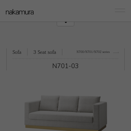
sofa
Couch/Onearm
Sofa
3 Seat sofa
N700/N701/N702 series
N701-03