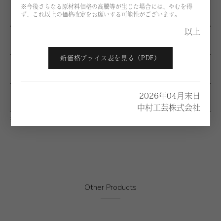
※今後さらなる原材料価格の高騰等が生じた場合には、やむを得
D
¥432,400
ず、これ以上の価格改定をお願いする可能性がございます。
以上
E
¥471,500
新価格プライス表を見る（PDF）
F
¥608,400
2026年04月末日
G
¥683,100
中村工芸株式会社
※価格は税別になります。
Other Products