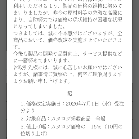
ナチュラル
利用いただけるよう、製品の価格の維持に努めて
まいりましたが、昨今の原材料等の急激な高騰に
ADB
より、自助努力では価格の現状維持が困難な状況
ダークブラウン
となってしまいました。
AWA
つきましては、誠に不本意ではございますが、全
ウォルナット
商品において、価格改定を実施させていただきま
す。
今後も製品の開発や品質向上、サービス提供など
に一層努めてまいります。
お取引先様には、誠に心苦しいお願いではござい
生地：価格はお選びいただく張地、仕様により異なりま
ますが、諸事情ご賢察の上、何卒ご理解賜ります
す。
ようお願い申し上げます。
A
¥316,300
記
1. 価格改定実施日：2026年7月1日（水）受注
分より
B
¥355,400
2. 対象商品：カタログ掲載商品 全般
3. 値上げ幅：カタログ価格の 15％（10円の
C
¥394,500
位切り上げ）