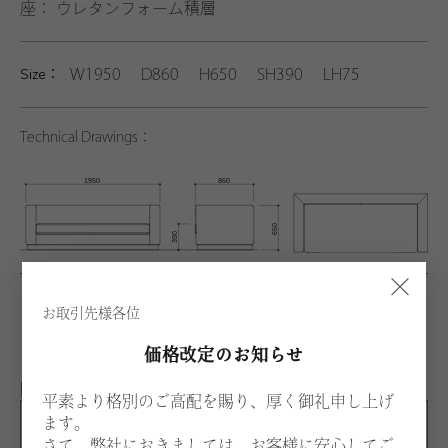
座： ウレタンフォーム積層
Size：
W1950 D860 H650 SH390 LH75
Technical Drawings：
×
※背クッションは別売りです。
お取引先様各位
※背クッションを使用した場合、H780となります。
価格改定のお知らせ
脚カラー：アッシュ
平素より格別のご高配を賜り、厚く御礼申し上げ
ます。
ANL
さて、弊社におきましては、お客様に安心してご