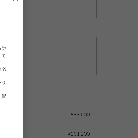
ウォルナット
よ
の急
って
価格
いり
ご賢
¥88,600
¥101,200