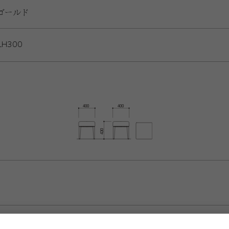
クゴールド
LH300
BDB