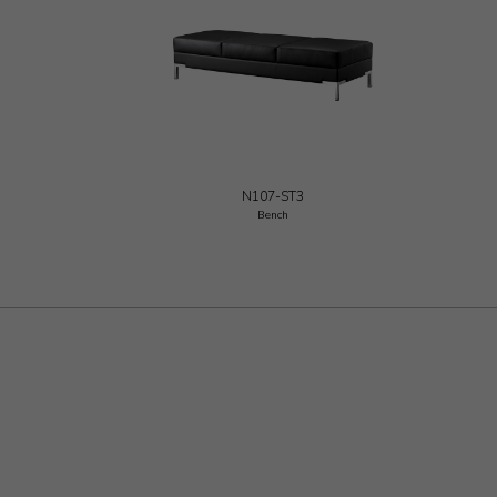
N107-ST3
Bench