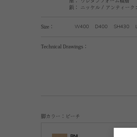
座： ウレタンフォーム積層
鋲： ニッケル / アンティー
W400
D400
SH430
Size：
Technical Drawings：
脚カラー：ビーチ
BNL