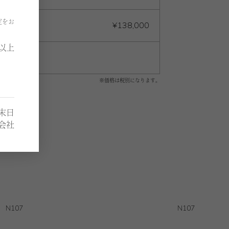
定をお
¥138,000
以上
※価格は税別になります。
月末日
会社
N107
N107