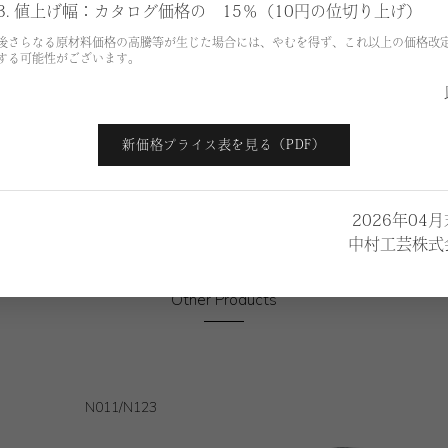
3. 値上げ幅：カタログ価格の 15％（10円の位切り上げ）
後さらなる原材料価格の高騰等が生じた場合には、やむを得ず、これ以上の価格改
¥80,500
G
する可能性がございます。
¥85,100
新価格プライス表を見る（PDF）
2026年04
中村工芸株式
Other Products
N011/N123