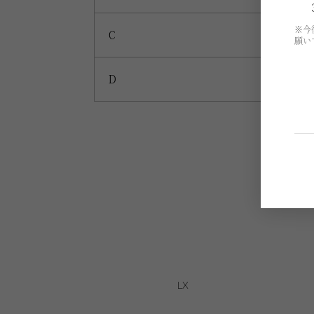
※今
C
願い
D
LX