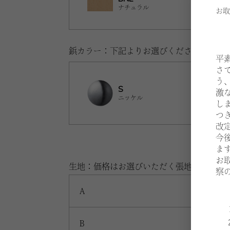
ナチュラル
お取
鋲カラー：下記よりお選びください。
平
さ
う
S
激
ニッケル
し
つ
改
今
ま
お
生地：価格はお選びいただく張地、仕様に
察
A
B