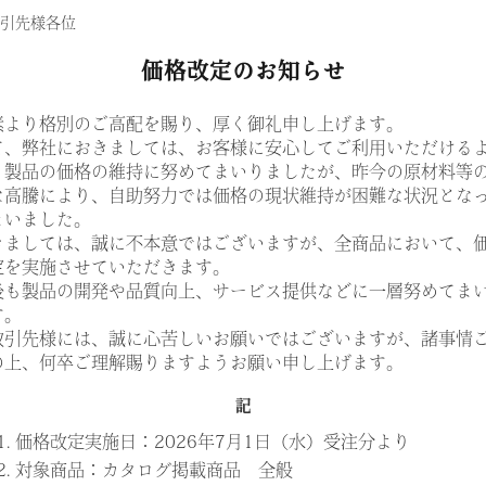
ダークブラウン
引先様各位
価格改定のお知らせ
素より格別のご高配を賜り、厚く御礼申し上げます。
て、弊社におきましては、お客様に安心してご利用いただける
、製品の価格の維持に努めてまいりましたが、昨今の原材料等
G
な高騰により、自助努力では価格の現状維持が困難な状況とな
アンティークゴールド
まいました。
きましては、誠に不本意ではございますが、全商品において、
定を実施させていただきます。
後も製品の開発や品質向上、サービス提供などに一層努めてま
す。
取引先様には、誠に心苦しいお願いではございますが、諸事情
より異なります。
の上、何卒ご理解賜りますようお願い申し上げます。
¥72,500
E
記
1. 価格改定実施日：2026年7月1日（水）受注分より
¥75,900
2. 対象商品：カタログ掲載商品 全般
F