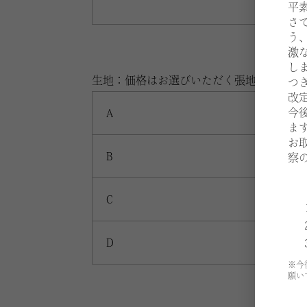
平
さ
う
激
し
生地：価格はお選びいただく張地、仕様に
つ
改
今
A
ま
お
B
察
C
D
※今
願い