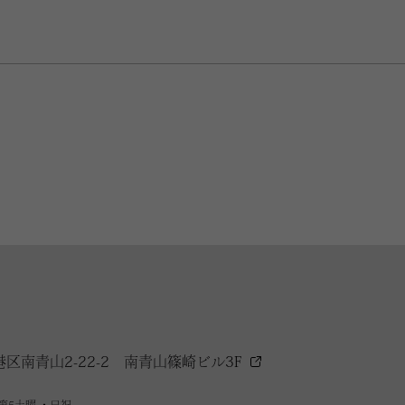
港区南青山2-22-2
南青山篠崎ビル3F