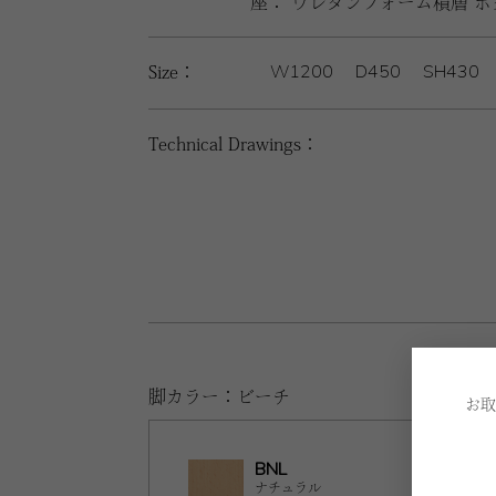
座： ウレタンフォーム積層 
W1200
D450
SH430
Size：
Technical Drawings：
脚カラー：ビーチ
お取
BNL
ナチュラル