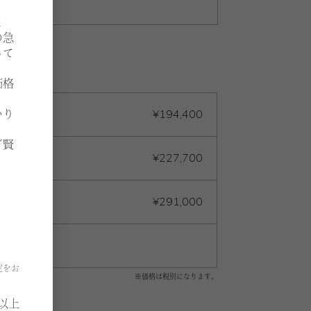
よ
の急
って
価格
¥194,400
いり
ご賢
¥227,700
¥291,000
定をお
※価格は税別になります。
以上