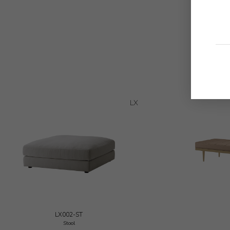
LX
LX002-ST
Stool