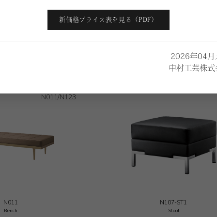
新価格プライス表を見る（PDF）
Other Products
2026年04
中村工芸株式
N011/N123
N011
N107-ST1
Bench
Stool