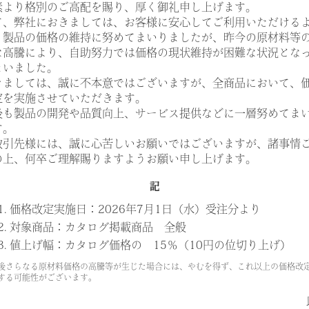
素より格別のご高配を賜り、厚く御礼申し上げます。
て、弊社におきましては、お客様に安心してご利用いただける
、製品の価格の維持に努めてまいりましたが、昨今の原材料等
な高騰により、自助努力では価格の現状維持が困難な状況とな
まいました。
より異なります。
きましては、誠に不本意ではございますが、全商品において、
定を実施させていただきます。
¥155,300
後も製品の開発や品質向上、サービス提供などに一層努めてま
E
す。
取引先様には、誠に心苦しいお願いではございますが、諸事情
¥165,600
F
の上、何卒ご理解賜りますようお願い申し上げます。
記
¥174,800
G
1. 価格改定実施日：2026年7月1日（水）受注分より
2. 対象商品：カタログ掲載商品 全般
¥185,200
3. 値上げ幅：カタログ価格の 15％（10円の位切り上げ）
後さらなる原材料価格の高騰等が生じた場合には、やむを得ず、これ以上の価格改
する可能性がございます。