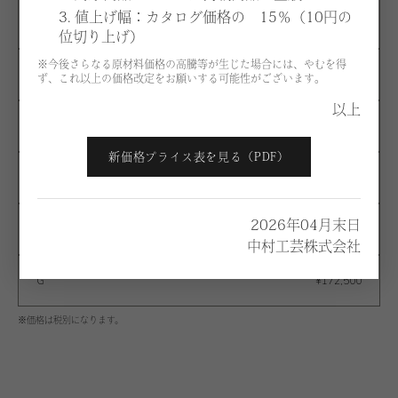
3. 値上げ幅：カタログ価格の 15％（10円の
B
¥115,000
位切り上げ）
※今後さらなる原材料価格の高騰等が生じた場合には、やむを得
C
¥120,800
ず、これ以上の価格改定をお願いする可能性がございます。
以上
D
¥127,700
新価格プライス表を見る（PDF）
E
¥134,600
2026年04月末日
F
¥151,800
中村工芸株式会社
G
¥172,500
※価格は税別になります。