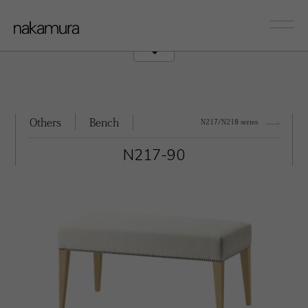
sofa
Couch/Onearm
Others
Bench
N217/N218 series
N217-90