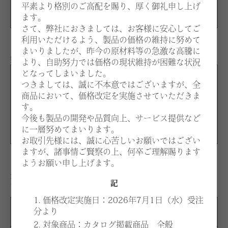
平素より格別のご高配を賜り、厚く御礼申し上げ
ウォルナット
ます。
さて、弊社におきましては、お客様に安心してご
利用いただけるよう、製品の価格の維持に努めて
まいりましたが、昨今の原材料等の急激な高騰に
鋲カラー：下記よりお選びください。
より、自助努力では価格の現状維持が困難な状況
となってしまいました。
S
つきましては、誠に不本意ではございますが、全
商品において、価格改定を実施させていただきま
ニッケル
す。
G
今後も製品の開発や品質向上、サービス提供など
アンティークゴールド
に一層努めてまいります。
お取引先様には、誠に心苦しいお願いではござい
ますが、諸事情ご賢察の上、何卒ご理解賜ります
ようお願い申し上げます。
生地：価格はお選びいただく張地、仕様により異なりま
記
す。
1. 価格改定実施日：2026年7月1日（水）受注
分より
A
¥108,100
2. 対象商品：カタログ掲載商品 全般